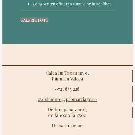
Zona pentru oficierea cununiilor in aer liber.
GALERIE FOTO
Calea lui Traian nr. 9,
Râmnicu Vâlcea
0721 833 228
evenimente@promarriage.ro
De luni pana vineri,
de la 10:00 la 17:00
Urmariti-ne pe: