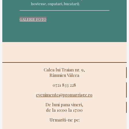
hostesse, ospatari, bucatari).
GALERIE FOTO
Calea lui Traian nr. 9,
Râmnicu Vâlcea
0721 833 228
evenimente@promarriage.ro
De luni pana vineri,
de la 10:00 la 17:00
Urmariti-ne pe: